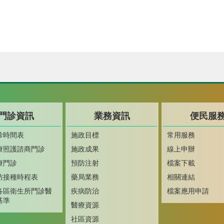
門診資訊
業務資訊
便民服
診時間表
施政目標
常用服務
療照護諮商門診
施政成果
線上申辦
療門診
預防注射
檔案下載
防接種時程表
藥局業務
相關連結
各區衛生所門診醫
疾病防治
檔案應用申請
基準
醫療資源
社區資源