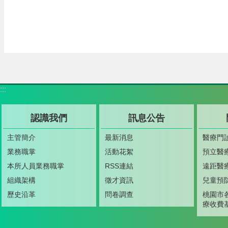
:::
認識我們
訊息公告
主管簡介
最新消息
醫療門
業務職掌
活動花絮
預立醫
本所人員業務職掌
RSS連結
遠距醫
組織架構
徵才資訊
兒童預
歷史沿革
問卷調查
桃園市
療收費