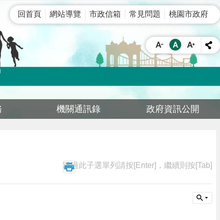
回首頁
網站導覽
市政信箱
常見問題
桃園市政府
務
機關通訊錄
政府資訊公開
跳過此子選單列請按[Enter]，繼續則按[Tab]